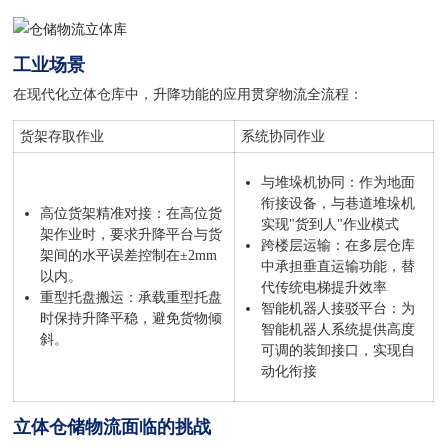
工业场景
在现代化立体仓库中，升降功能的应用贯穿物流全流程：
货架存取作业
系统协同作业
与堆垛机协同：作为地面
衔接设备，与巷道堆垛机
高位货架精准对接：在高位货
实现"货到人"作业模式
架作业时，要求升降平台与货
跨楼层运输：在多层仓库
架间的水平误差控制在±2mm
中承担垂直运输功能，替
以内。
代传统电梯提升效率
重型托盘搬运：承载重型托盘
智能机器人接驳平台：为
时保持升降平稳，避免货物倾
智能机器人系统提供高度
斜。
可调的装卸接口，实现自
动化衔接
立体仓储物流面临的挑战