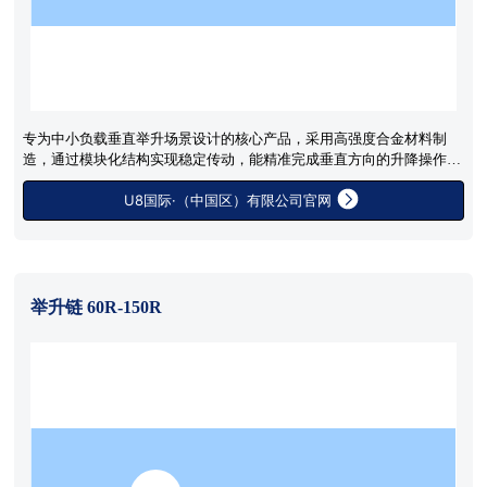
专为中小负载垂直举升场景设计的核心产品，采用高强度合金材料制
造，通过模块化结构实现稳定传动，能精准完成垂直方向的升降操作，
适配多种工业自动化设备的集成需求。
U8国际·（中国区）有限公司官网
举升链 60R-150R