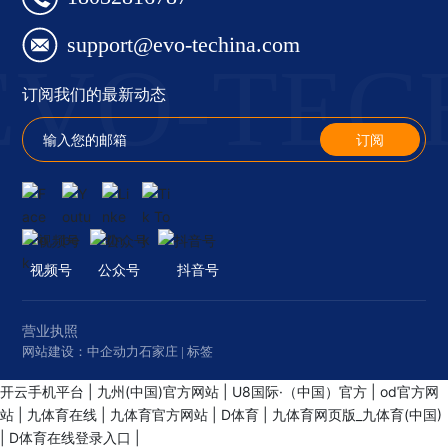
support@evo-techina.com
EVO-TEC
订阅我们的最新动态
订阅
视频号
公众号
抖音号
营业执照
网站建设：中企动力
石家庄
|
标签
开云手机平台
|
九州(中国)官方网站
|
U8国际·（中国）官方
|
od官方网
站
|
九体育在线
|
九体育官方网站
|
D体育
|
九体育网页版_九体育(中国)
|
D体育在线登录入口
|