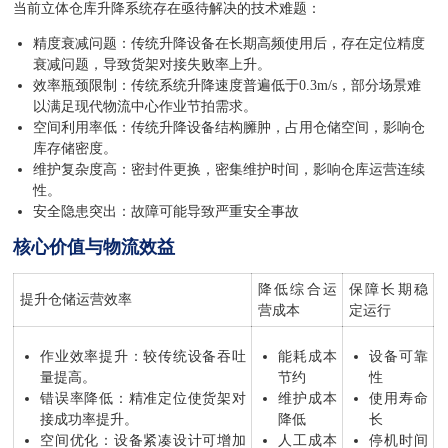
当前立体仓库升降系统存在亟待解决的技术难题：
精度衰减问题：传统升降设备在长期高频使用后，存在定位精度
衰减问题，导致货架对接失败率上升。
效率瓶颈限制：传统系统升降速度普遍低于0.3m/s，部分场景难
以满足现代物流中心作业节拍需求。
空间利用率低：传统升降设备结构臃肿，占用仓储空间，影响仓
库存储密度。
维护复杂度高：密封件更换，密集维护时间，影响仓库运营连续
性。
安全隐患突出：故障可能导致严重安全事故
核心价值与物流效益
降低综合运
保障长期稳
提升仓储运营效率
营成本
定运行
作业效率提升：较传统设备吞吐
能耗成本
设备可靠
量提高。
节约
性
错误率降低：精准定位使货架对
维护成本
使用寿命
接成功率提升。
降低
长
空间优化：设备紧凑设计可增加
人工成本
停机时间