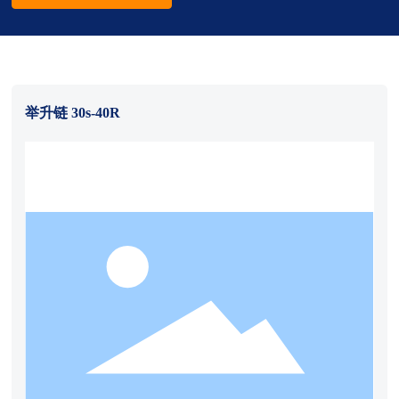
举升链 30s-40R