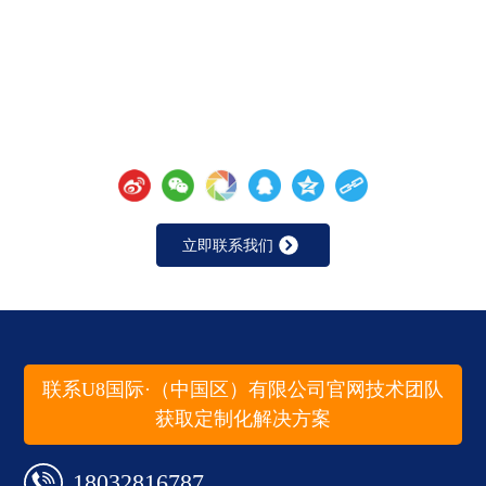
即刻咨询，开启智能驱动之旅
联系U8国际·（中国区）有限公司官网专家顾问，获取专属
解决方案
立即联系我们
联系U8国际·（中国区）有限公司官网技术团队
获取定制化解决方案
18032816787