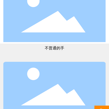
不普通的手