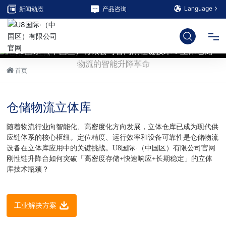
Language
新闻动态
产品咨询
U8国际·（中国区）有限公司官网刚性链技术：立体仓储
物流的智能升降革命
网站首页
首页
U8国际·（中国区）有限公司官网
仓储物流立体库
随着物流行业向智能化、高密度化方向发展，立体仓库已成为现代供
解决方案
应链体系的核心枢纽。定位精度、运行效率和设备可靠性是仓储物流
设备在立体库应用中的关键挑战。U8国际·（中国区）有限公司官网
刚性链升降台如何突破「高密度存储+快速响应+长期稳定」的立体
服务支持
库技术瓶颈？
关于U8国际·（中国区）有限公司官网
工业解决方案
联系我们