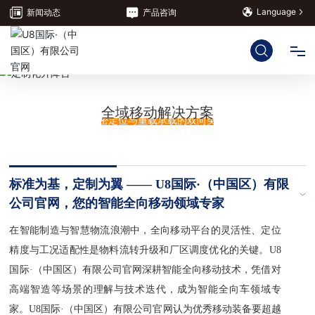
Language
新闻动态
产品咨询
EVO-TECH
毫厘定迹 万钧随行
网站首页
U8国际·（中国区）有限公司官网智能机器人以全向移动技术，实现
全域移动解决方案
精密定位与重载承载的双向突破
U8国际·（中国区）有限公司官网
解决方案
标准为基，定制为翼 —— U8国际·（中国区）有限
公司官网，您的智能全向移动领域专家
服务支持
在智能制造与智慧物流浪潮中，全向移动平台的灵活性、定位
精度与工况适配性是物料流转升级和厂区调度优化的关键。U8
关于U8国际·（中国区）有限公司官网
国际·（中国区）有限公司官网深耕智能全向移动技术，凭借对
高端智造等场景的理解与技术迭代，成为智能全向车领域专
家。U8国际·（中国区）有限公司官网认为优秀移动装备要超越
联系我们