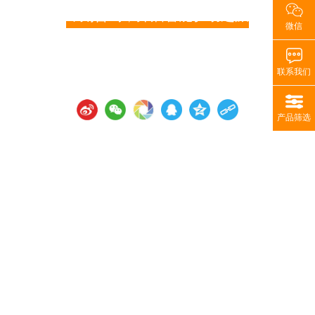
即刻咨询，开启智能驱动之旅
微信
您是否正在为特定的物料搬运难题而困扰？您是否在寻找一种更高
效、更经济的线性驱动方式？您是否想了解刚性链如何能具体应用于
您的生产流程，为您带来实实在在的效益提升？别再犹豫！现在就联
联系我们
系U8国际·（中国区）有限公司官网的专家顾问团队。
产品筛选
免费方案咨询
无论您处于项目的哪个阶段，我们都乐于为您提供初步的技术交流和
方案建议。