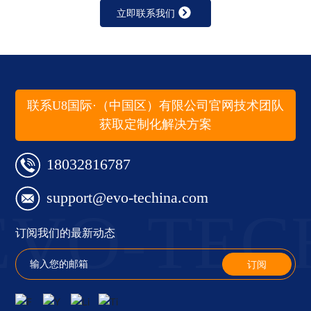
立即联系我们
联系U8国际·（中国区）有限公司官网技术团队
获取定制化解决方案
18032816787
support@evo-techina.com
EVO-TEC
订阅我们的最新动态
订阅